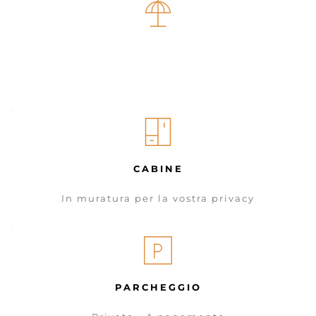
AMPIA SPIAGGIA
Vi aspetta per godere del meritato relax
CABINE
In muratura per la vostra privacy
PARCHEGGIO