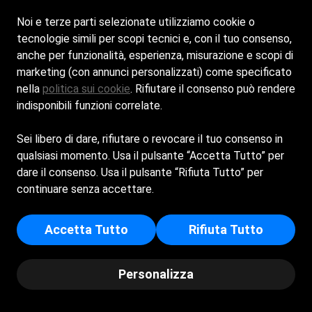
Noi e terze parti selezionate utilizziamo cookie o
tecnologie simili per scopi tecnici e, con il tuo consenso,
anche per funzionalità, esperienza, misurazione e scopi di
Home
La Spiaggia
Bar e Ristorante
Contatti
marketing (con annunci personalizzati) come specificato
nella
politica sui cookie
. Rifiutare il consenso può rendere
indisponibili funzioni correlate.
Siamo aperti tutti i giorni dalle 9:00 alle 19:00
Sei libero di dare, rifiutare o revocare il tuo consenso in
qualsiasi momento. Usa il pulsante “Accetta Tutto” per
Cookie Policy
Privacy Policy
dare il consenso. Usa il pulsante “Rifiuta Tutto” per
continuare senza accettare.
STABILIMENTO BALNEARE AL SARACENO DI BARDINI
MICHELLE - Sede Legale: VIA AL CAPO 2 - 17024 - FINALE
Accetta Tutto
Rifiuta Tutto
LIGURE (SV) - Iscritta al registro delle imprese di Savona -
p.i/c.f: 00852420090 - Numero REA: SV - 94681
Personalizza
© Copyright 2025 - Bagni Al Saraceno - Powered by
Spiagge.it